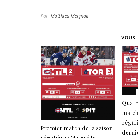
Par
Matthieu Meignan
VOUS 
Quatr
match
réguli
Premier match de la saison
derni