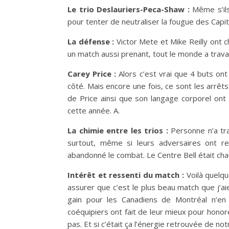
Le trio Deslauriers-Peca-Shaw :
Même s’ils
pour tenter de neutraliser la fougue des Capita
La défense :
Victor Mete et Mike Reilly ont 
un match aussi prenant, tout le monde a travail
Carey Price :
Alors c’est vrai que 4 buts ont
côté. Mais encore une fois, ce sont les arrêts 
de Price ainsi que son langage corporel ont 
cette année. A.
La chimie entre les trios :
Personne n’a tra
surtout, même si leurs adversaires ont r
abandonné le combat. Le Centre Bell était chauf
Intérêt et ressenti du match :
Voilà quelqu
assurer que c’est le plus beau match que j’aie
gain pour les Canadiens de Montréal n’en 
coéquipiers ont fait de leur mieux pour honore
pas. Et si c’était ça l’énergie retrouvée de no