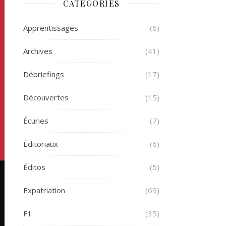
CATÉGORIES
Apprentissages
(6)
Archives
(41)
Débriefings
(17)
Découvertes
(15)
Écuries
(7)
Éditoriaux
(6)
Éditos
(5)
Expatriation
(69)
F1
(35)