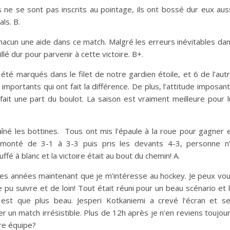
 ne se sont pas inscrits au pointage, ils ont bossé dur eux aus
ls. B.
chacun une aide dans ce match. Malgré les erreurs inévitables da
lé dur pour parvenir à cette victoire. B+.
 été marqués dans le filet de notre gardien étoile, et 6 de l’aut
importants qui ont fait la différence. De plus, l’attitude imposan
fait une part du boulot. La saison est vraiment meilleure pour l
îné les bottines. Tous ont mis l’épaule à la roue pour gagner 
emonté de 3-1 à 3-3 puis pris les devants 4-3, personne n
fé à blanc et la victoire était au bout du chemin! A.
es années maintenant que je m’intéresse au hockey. Je peux vo
 pu suivre et de loin! Tout était réuni pour un beau scénario et 
est que plus beau. Jesperi Kotkaniemi a crevé l’écran et s
r un match irrésistible. Plus de 12h après je n’en reviens toujou
tre équipe?