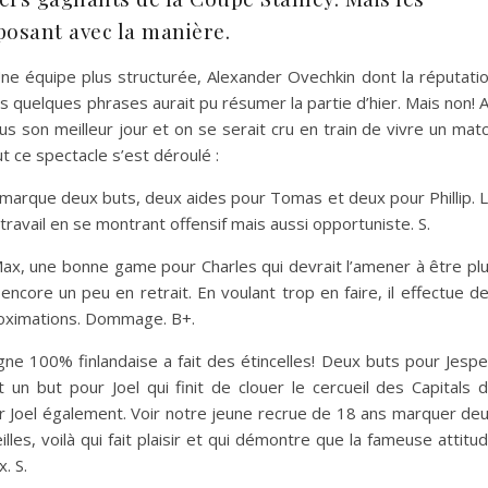
posant avec la manière.
. Une équipe plus structurée, Alexander Ovechkin dont la réputati
s quelques phrases aurait pu résumer la partie d’hier. Mais non! 
ous son meilleur jour et on se serait cru en train de vivre un mat
 ce spectacle s’est déroulé :
arque deux buts, deux aides pour Tomas et deux pour Phillip. 
e travail en se montrant offensif mais aussi opportuniste. S.
x, une bonne game pour Charles qui devrait l’amener à être pl
 encore un peu en retrait. En voulant trop en faire, il effectue d
oximations. Dommage. B+.
gne 100% finlandaise a fait des étincelles! Deux buts pour Jespe
un but pour Joel qui finit de clouer le cercueil des Capitals 
r Joel également. Voir notre jeune recrue de 18 ans marquer de
illes, voilà qui fait plaisir et qui démontre que la fameuse attitu
. S.