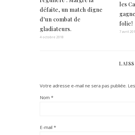
régulière : Malgré la
les C
défaite, un match digne
gagne
d’un combat de
folie!
gladiateurs.
7 avril 20
4 octobre 2018
LAIS
Votre adresse e-mail ne sera pas publiée.
Les
Nom
*
E-mail
*