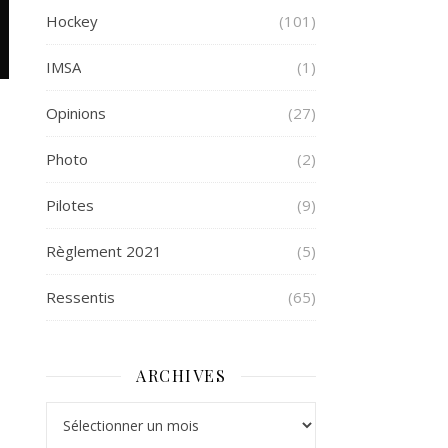
Hockey
(101)
IMSA
(1)
Opinions
(27)
Photo
(2)
Pilotes
(9)
Règlement 2021
(5)
Ressentis
(65)
ARCHIVES
Archives