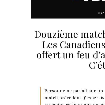
Douzième match 
Les Canadiens
offert un feu d’a
C’é
Personne ne pariait sur un
match précédent, j’espérai
au moins résister aux derni