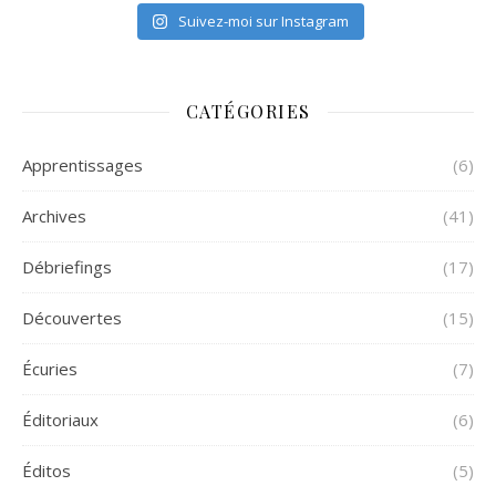
Suivez-moi sur Instagram
CATÉGORIES
Apprentissages
(6)
Archives
(41)
Débriefings
(17)
Découvertes
(15)
Écuries
(7)
Éditoriaux
(6)
Éditos
(5)