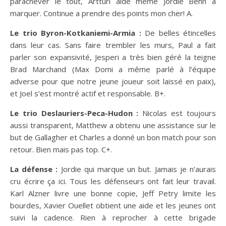
parachever le tout, Artturi aide même Jordie Benn a
marquer. Continue a prendre des points mon cher! A.
Le trio Byron-Kotkaniemi-Armia :
De belles étincelles
dans leur cas. Sans faire trembler les murs, Paul a fait
parler son expansivité, Jesperi a très bien géré la teigne
Brad Marchand (Max Domi a même parlé à l’équipe
adverse pour que notre jeune joueur soit laissé en paix),
et Joel s’est montré actif et responsable. B+.
Le trio Deslauriers-Peca-Hudon :
Nicolas est toujours
aussi transparent, Matthew a obtenu une assistance sur le
but de Gallagher et Charles a donné un bon match pour son
retour. Bien mais pas top. C+.
La défense :
Jordie qui marque un but. Jamais je n’aurais
cru écrire ça ici. Tous les défenseurs ont fait leur travail.
Karl Alzner livre une bonne copie, Jeff Petry limite les
bourdes, Xavier Ouellet obtient une aide et les jeunes ont
suivi la cadence. Rien à reprocher à cette brigade