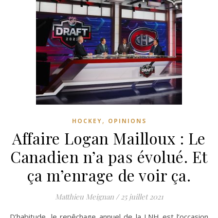
,
HOCKEY
OPINIONS
Affaire Logan Mailloux : Le
Canadien n’a pas évolué. Et
ça m’enrage de voir ça.
Matthieu Meignan
/
25 juillet 2021
D’habitude, le repêchage annuel de la LNH est l’occasion