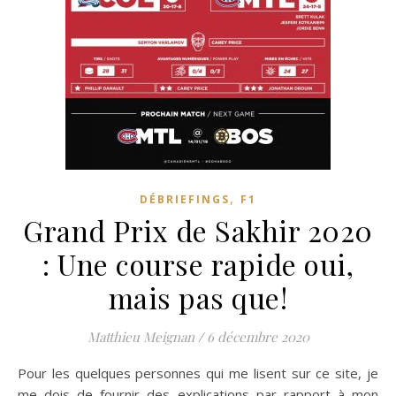
,
DÉBRIEFINGS
F1
Grand Prix de Sakhir 2020
: Une course rapide oui,
mais pas que!
Matthieu Meignan
/
6 décembre 2020
Pour les quelques personnes qui me lisent sur ce site, je
me dois de fournir des explications par rapport à mon