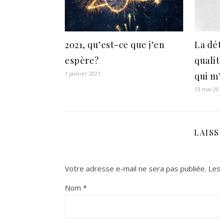
2021, qu’est-ce que j’en
La dé
espère?
quali
1 janvier 2021
qui m’
13 mai 20
LAIS
Votre adresse e-mail ne sera pas publiée.
Les
Nom
*