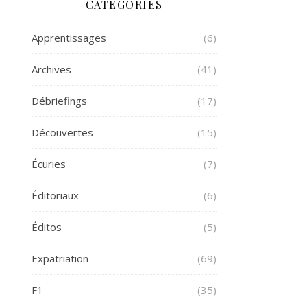
CATÉGORIES
Apprentissages
(6)
Archives
(41)
Débriefings
(17)
Découvertes
(15)
Écuries
(7)
Éditoriaux
(6)
Éditos
(5)
Expatriation
(69)
F1
(35)