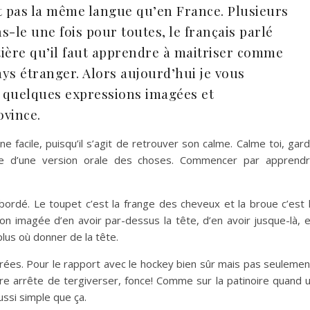
t pas la même langue qu’en France. Plusieurs
ns-le une fois pour toutes, le français parlé
ntière qu’il faut apprendre à maitriser comme
ys étranger. Alors aujourd’hui je vous
 quelques expressions imagées et
ovince.
facile, puisqu’il s’agit de retrouver son calme. Calme toi, gar
e d’une version orale des choses. Commencer par apprend
bordé. Le toupet c’est la frange des cheveux et la broue c’est 
n imagée d’en avoir par-dessus la tête, d’en avoir jusque-là, 
plus où donner de la tête.
ées. Pour le rapport avec le hockey bien sûr mais pas seulemen
dire arrête de tergiverser, fonce! Comme sur la patinoire quand 
ussi simple que ça.