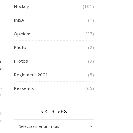
Hockey
(101)
IMSA
(1)
Opinions
(27)
Photo
(2)
Pilotes
(9)
de
re
Règlement 2021
(5)
la
Ressentis
(65)
en
ARCHIVES
t.
un
Archives